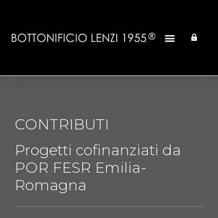
CONTRIBUTI
Progetti cofinanziati da
POR FESR Emilia-
Romagna