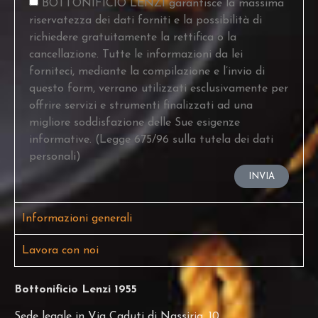
BOTTONIFICIO LENZI garantisce la massima
riservatezza dei dati forniti e la possibilità di
richiedere gratuitamente la rettifica o la
cancellazione. Tutte le informazioni da lei
forniteci, mediante la compilazione e l’invio di
questo form, verrano utilizzati esclusivamente per
offrire servizi e strumenti finalizzati ad una
migliore soddisfazione delle Sue esigenze
informative. (Legge 675/96 sulla tutela dei dati
personali)
INVIA
Informazioni generali
Lavora con noi
Bottonificio Lenzi 1955
Sede legale in Via Caduti di Nassiria, 10