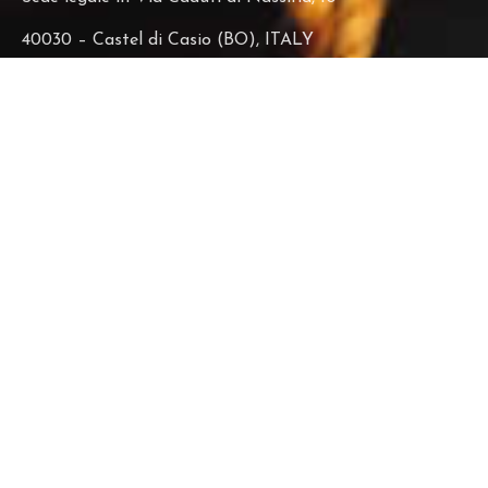
40030 – Castel di Casio (BO), ITALY
Tel +39 (0) 53432711
Fax +39 (0) 53432730
E-mail: info@bottonificiolenzi1955.it
PEC: pec@pec-bottonificiolenzi1955.it
Copyright
–
Cookie policy
–
Privacy policy
–
Contributi
Reg Imp. Bologna nr 02829571203
C.F. e P.IVA 02829571203
Codice destinatario: T0AZHR3
REA BO-470861
Cap. Sociale 94.500,00 iv
Deposito:
Via della Repubblica, 19, 24064 – Grumello del Monte
(BG)