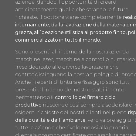
azienda, dandoci l’opportunità di creare
anticipatamente quelle che saranno le future
richieste. Il bottone viene completamente
reali
internamente, dalla lavorazione della materia pri
grezza, all’ideazione stilistica al prodotto finito, poi
commercializzato in tutto il mondo.
Sono presenti all’interno della nostra azienda,
macchine laser, macchine e controllo numerico
frese dedicate alle diverse lavorazioni che
contraddistinguono la nostra tipologia di prodo
Anche i reparti di tintura e fissaggio sono tutti
presenti all’interno del nostro stabilimento,
permettendo
il controllo dell’intero ciclo
produttivo
riuscendo così sempre a soddisfare l
esigenti richieste dei nostri clienti nel pieno
ris
della qualità e dell’ ambiante
, vero valore aggiunt
tutte le aziende che rivolgendosi alla propria
clientela possono certificare con assoluta certez