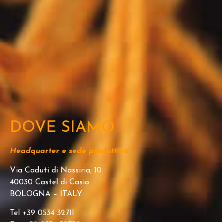
DOVE SIAMO
Headquarter e sede produttiva
Via Caduti di Nassiria, 10
40030 Castel di Casio
BOLOGNA – ITALY
Tel +39 0534 32711