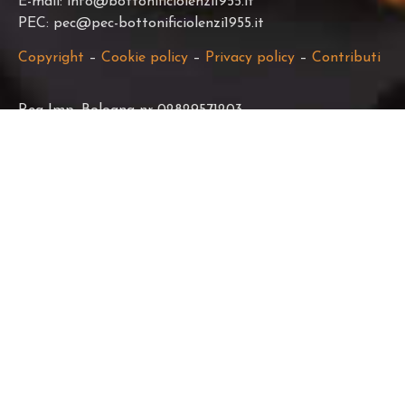
E-mail: info@bottonificiolenzi1955.it
PEC: pec@pec-bottonificiolenzi1955.it
Copyright
–
Cookie policy
–
Privacy policy
–
Contributi
Reg Imp. Bologna nr 02829571203
C.F. e P.IVA 02829571203
Codice destinatario: T0AZHR3
REA BO-470861
Cap. Sociale 94.500,00 iv
Deposito:
Via della Repubblica, 19, 24064 – Grumello del Monte
(BG)